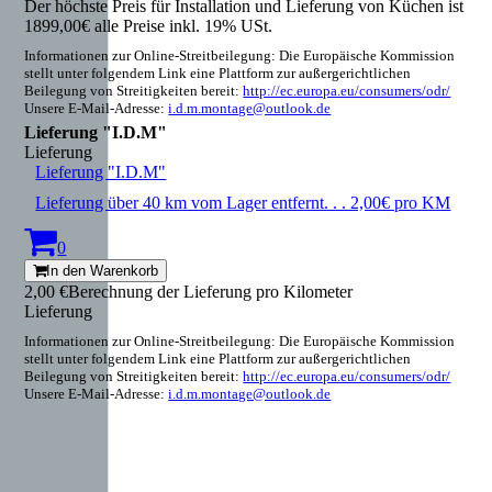
Der höchste Preis für Installation und Lieferung von Küchen ist
1899,00€ alle Preise inkl. 19% USt.
Informationen zur Online-Streitbeilegung: Die Europäische Kommission
stellt unter folgendem Link eine Plattform zur außergerichtlichen
Beilegung von Streitigkeiten bereit:
http://ec.europa.eu/consumers/odr/
Unsere E-Mail-Adresse:
i.d.m.montage@outlook.de
Lieferung "I.D.M"
Lieferung
Lieferung "I.D.M"
Lieferung über 40 km vom Lager entfernt. . . 2,00€ pro KM
0
In den Warenkorb
2,00 €
Berechnung der Lieferung pro Kilometer
Lieferung
Informationen zur Online-Streitbeilegung: Die Europäische Kommission
stellt unter folgendem Link eine Plattform zur außergerichtlichen
Beilegung von Streitigkeiten bereit:
http://ec.europa.eu/consumers/odr/
Unsere E-Mail-Adresse:
i.d.m.montage@outlook.de